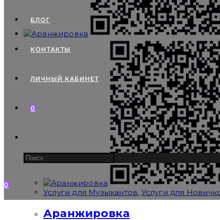
БЛОГ
КОНТАКТЫ
ЛИЧНЫЙ КАБИНЕТ
0
Search
this
website
0
Услуги для Музыкантов
,
Услуги для Новичк
Аранжировка