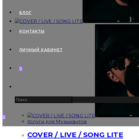
БЛОГ
КОНТАКТЫ
ЛИЧНЫЙ КАБИНЕТ
0
Search
this
website
0
Услуги для Музыкантов
COVER / LIVE / SONG LITE